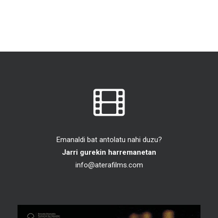
Emanaldi bat antolatu nahi duzu?
Jarri gurekin harremanetan
info@aterafilms.com