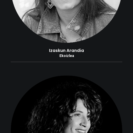
Izaskun Arandia
Ekoizlea