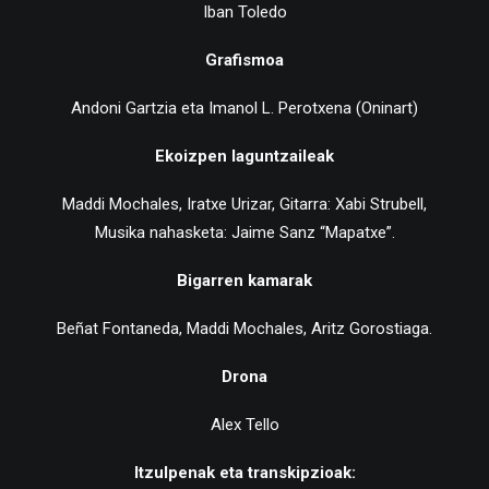
Iban Toledo
Grafismoa
Andoni Gartzia eta Imanol L. Perotxena (Oninart)
Ekoizpen laguntzaileak
Maddi Mochales, Iratxe Urizar,
Gitarra: Xabi Strubell,
Musika nahasketa: Jaime Sanz “Mapatxe”.
Bigarren kamarak
Beñat Fontaneda, Maddi Mochales, Aritz Gorostiaga.
Drona
Alex
Tello
Itzulpenak eta transkipzioak: