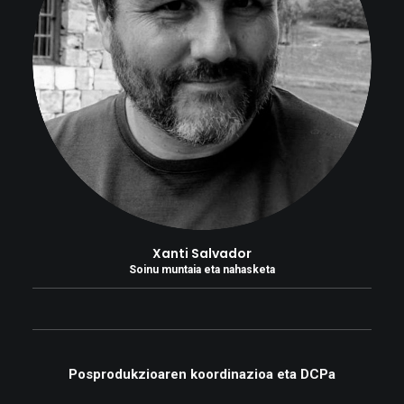
Xanti Salvador
Soinu muntaia eta nahasketa
Posprodukzioaren koordinazioa eta DCPa