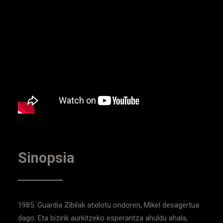
Sinopsia
1985. Guardia Zibilak atxilotu ondoren, Mikel desagertua
dago. Eta bizirik aurkitzeko esperantza ahuldu ahala,