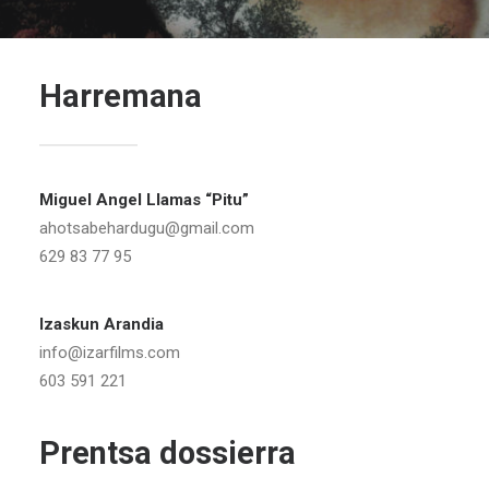
Harremana
Miguel Angel Llamas “Pitu”
ahotsabehardugu@gmail.com
629 83 77 95
Izaskun Arandia
info@izarfilms.com
603 591 221
Prentsa dossierra