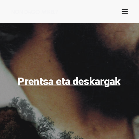
Prentsa
eta
deskargak